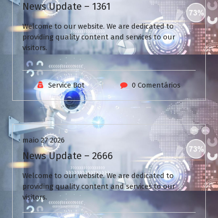
News Update – 1361
Welcome to our website. We are dedicated to
providing quality content and services to our
visitors.
Service Bot
0 Comentários
Uncategorized
maio 27 2026
News Update – 2666
Welcome to our website. We are dedicated to
providing quality content and services to our
visitors.
V