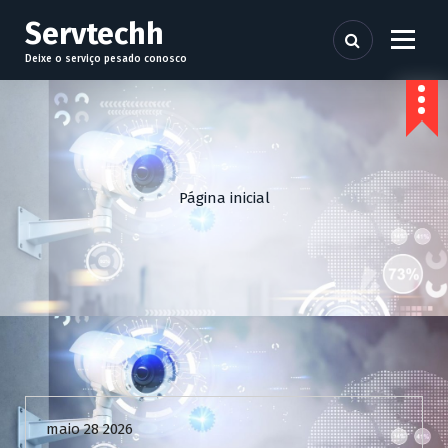
P
Servtechh
u
l
Deixe o serviço pesado conosco
a
r
p
a
r
a
Página inicial
o
c
o
n
t
e
ú
d
Uncategorized
o
maio 28 2026