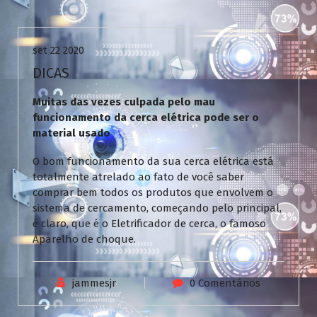
Uncategorized
set 22 2020
DICAS
Muitas das vezes culpada pelo mau
funcionamento da cerca elétrica pode ser o
material usado
O bom funcionamento da sua cerca elétrica está
totalmente atrelado ao fato de você saber
comprar bem todos os produtos que envolvem o
sistema de cercamento, começando pelo principal,
é claro, que é o Eletrificador de cerca, o famoso
Aparelho de choque.
jammesjr
0 Comentários