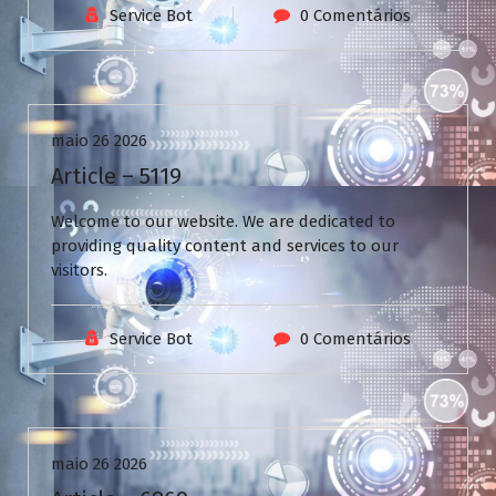
Service Bot
0 Comentários
Uncategorized
maio 26 2026
Article – 5119
Welcome to our website. We are dedicated to
providing quality content and services to our
visitors.
Service Bot
0 Comentários
Uncategorized
maio 26 2026