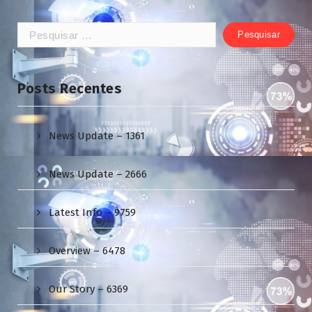
Pesquisar
por:
Posts Recentes
News Update – 1361
News Update – 2666
Latest Info – 9759
Overview – 6478
Our Story – 6369