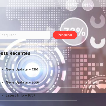
squisar
:
osts Recentes
News Update – 1361
News Update – 2666
Latest Info – 9759