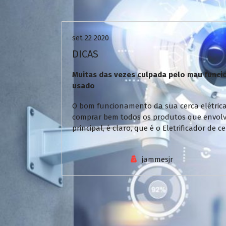
Uncategorized
set 22 2020
DICAS
Muitas das vezes culpada pelo mau funcio
usado
O bom funcionamento da sua cerca elétrica
comprar bem todos os produtos que envol
principal, é claro, que é o Eletrificador de
jammesjr