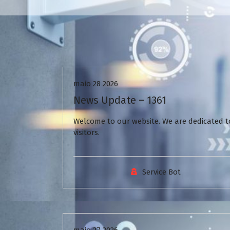
Uncategorized
maio 28 2026
News Update – 1361
Welcome to our website. We are dedicated to
visitors.
Service Bot
Uncategorized
maio 27 2026