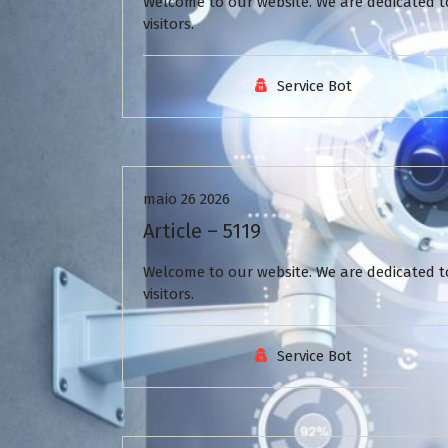
Welcome to our website. We are dedicated to
visitors.
Service Bot
Uncategorized
maio 26 2026
Article – 5119
Welcome to our website. We are dedicated to
visitors.
Service Bot
Uncategorized