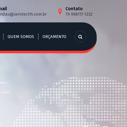
mail
Contato
endas@servtechh.com.br
79 998117-1232
QUEM SOMOS
ORÇAMENTO