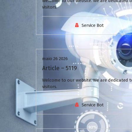
Welcome to our website. We are dedicated to
visitors.
Service Bot
Uncategorized
maio 26 2026
Article – 5119
Welcome to our website. We are dedicated to
visitors.
Service Bot
Uncategorized