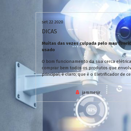
Uncategorized
set 22 2020
DICAS
Muitas das vezes culpada pelo mau funcio
usado
O bom funcionamento da sua cerca elétrica
comprar bem todos os produtos que envol
principal, é claro, que é o Eletrificador de
jammesjr