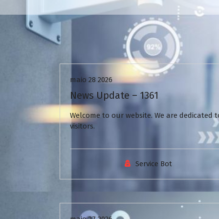
Uncategorized
maio 28 2026
News Update – 1361
Welcome to our website. We are dedicated to
visitors.
Service Bot
Uncategorized
maio 27 2026