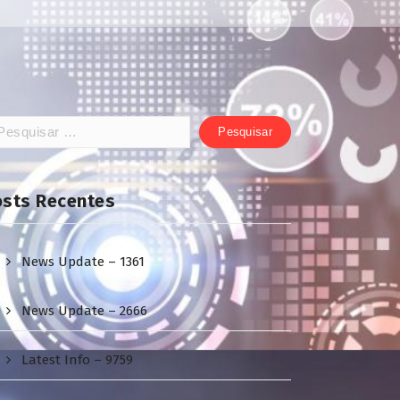
squisar
:
osts Recentes
News Update – 1361
News Update – 2666
Latest Info – 9759