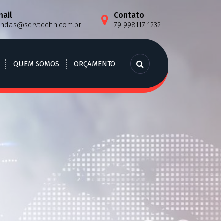
mail
Contato
endas@servtechh.com.br
79 998117-1232
QUEM SOMOS
ORÇAMENTO