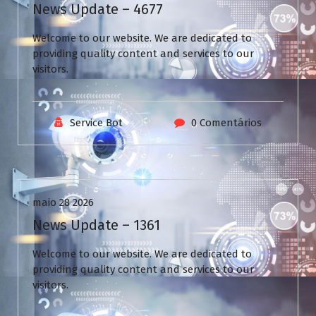
News Update – 4677
Welcome to our website. We are dedicated to
providing quality content and services to our
visitors.
Service Bot
0 Comentários
Uncategorized
maio 28 2026
News Update – 1361
Welcome to our website. We are dedicated to
providing quality content and services to our
visitors.