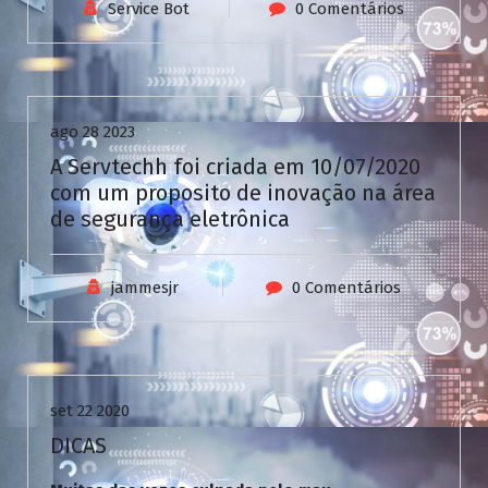
V
Service Bot
0 Comentários
C
a
Uncategorized
s
i
n
ago 28 2023
o
A Servtechh foi criada em 10/07/2020
com um proposito de inovação na área
de segurança eletrônica
jammesjr
0 Comentários
Uncategorized
set 22 2020
DICAS