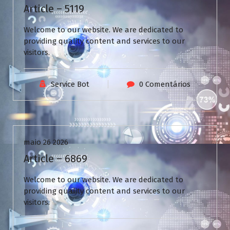
Article – 5119
Welcome to our website. We are dedicated to
providing quality content and services to our
visitors.
Service Bot
0 Comentários
Uncategorized
maio 26 2026
Article – 6869
Welcome to our website. We are dedicated to
providing quality content and services to our
visitors.
N