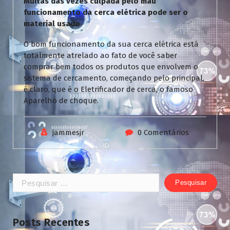
Muitas das vezes culpada pelo mau
funcionamento da cerca elétrica pode ser o
material usado
O bom funcionamento da sua cerca elétrica está
totalmente atrelado ao fato de você saber
comprar bem todos os produtos que envolvem o
sistema de cercamento, começando pelo principal,
é claro, que é o Eletrificador de cerca, o famoso
Aparelho de choque.
jammesjr
0 Comentários
Pesquisar
por:
Posts Recentes