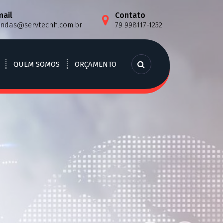
mail
Contato
endas@servtechh.com.br
79 998117-1232
QUEM SOMOS
ORÇAMENTO