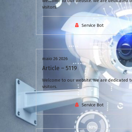
Welcome to our website. We are dedicated to
visitors.
Service Bot
Uncategorized
maio 26 2026
Article – 5119
Welcome to our website. We are dedicated to
visitors.
Service Bot
Uncategorized