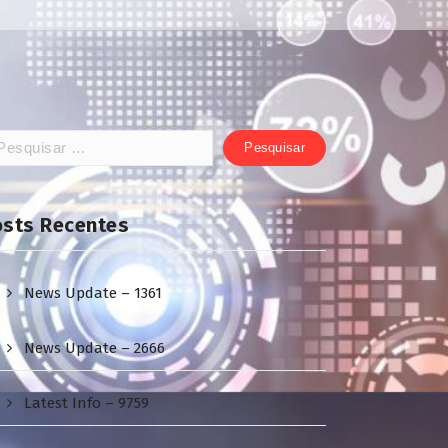
squisar
:
osts Recentes
News Update – 1361
News Update – 2666
Latest Info – 9759