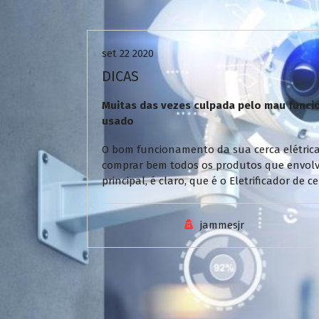
Uncategorized
set 22 2020
DICAS
Muitas das vezes culpada pelo mau funcio
usado
O bom funcionamento da sua cerca elétrica
comprar bem todos os produtos que envol
principal, é claro, que é o Eletrificador de
jammesjr