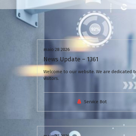
Uncategorized
maio 28 2026
News Update – 1361
Welcome to our website. We are dedicated to
visitors.
Service Bot
Uncategorized
maio 27 2026