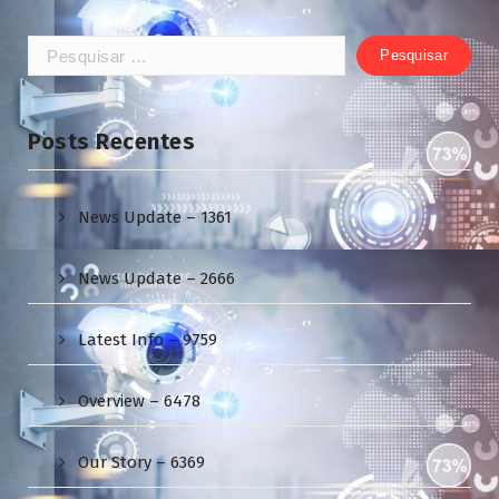
Pesquisar
por:
Posts Recentes
News Update – 1361
News Update – 2666
Latest Info – 9759
Overview – 6478
Our Story – 6369