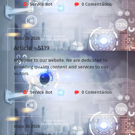
Service Bot
0 Comentários
Uncategorized
maio 26 2026
Article – 5119
Welcome to our website. We are dedicated to
providing quality content and services to our
visitors.
Service Bot
0 Comentários
Uncategorized
maio 26 2026