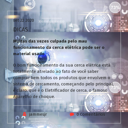
Uncategorized
set 22 2020
DICAS
Muitas das vezes culpada pelo mau
funcionamento da cerca elétrica pode ser o
material usado
O bom funcionamento da sua cerca elétrica está
totalmente atrelado ao fato de você saber
comprar bem todos os produtos que envolvem o
sistema de cercamento, começando pelo principal,
é claro, que é o Eletrificador de cerca, o famoso
Aparelho de choque.
jammesjr
0 Comentários