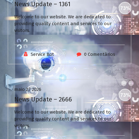
News Update – 1361
Welcome to our website. We are dedicated to
providing quality content and services to our
visitors.
Service Bot
0 Comentários
Uncategorized
maio 27 2026
News Update – 2666
Welcome to our website. We are dedicated to
providing quality content and services to our
visitors.
V