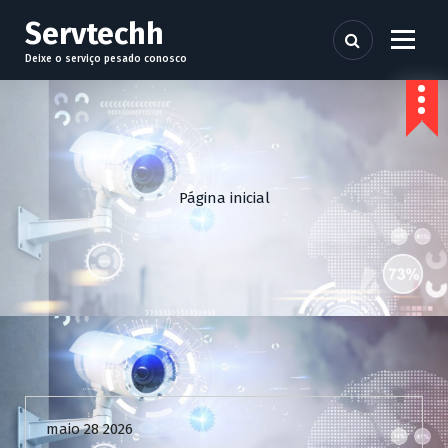
P
Servtechh
u
l
Deixe o serviço pesado conosco
a
r
p
a
r
a
Página inicial
o
c
o
n
t
e
ú
d
Uncategorized
o
maio 28 2026