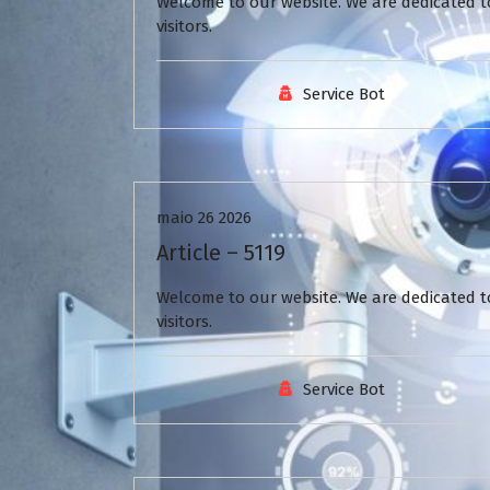
Welcome to our website. We are dedicated to
visitors.
Service Bot
Uncategorized
maio 26 2026
Article – 5119
Welcome to our website. We are dedicated to
visitors.
Service Bot
Uncategorized