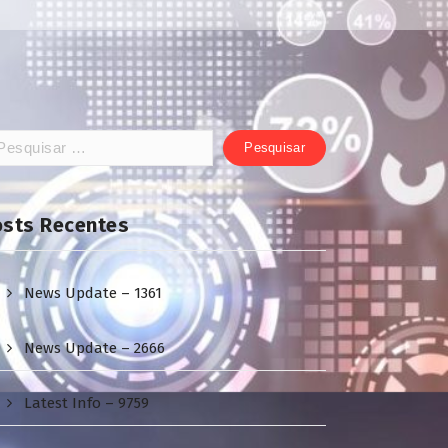
squisar
:
osts Recentes
News Update – 1361
News Update – 2666
Latest Info – 9759