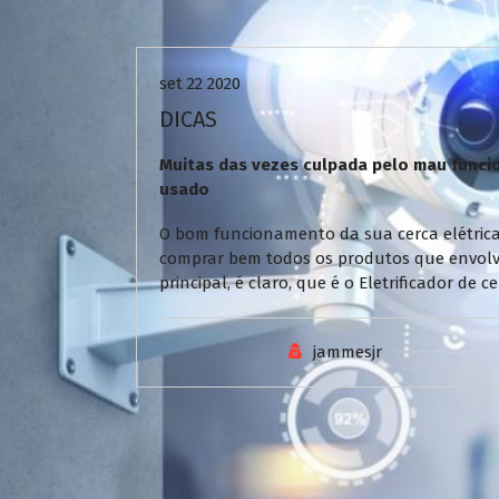
Uncategorized
set 22 2020
DICAS
Muitas das vezes culpada pelo mau funcio
usado
O bom funcionamento da sua cerca elétrica
comprar bem todos os produtos que envol
principal, é claro, que é o Eletrificador de
jammesjr