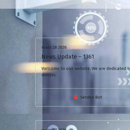
Uncategorized
maio 28 2026
News Update – 1361
Welcome to our website. We are dedicated to
visitors.
Service Bot
Uncategorized
maio 27 2026