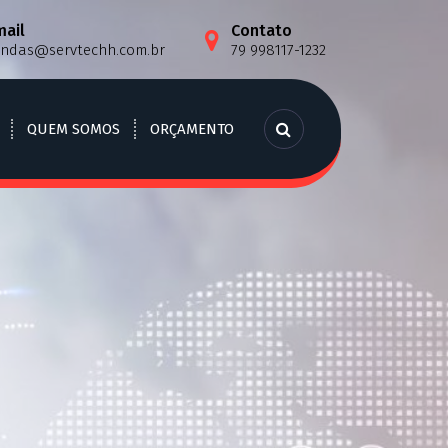
mail
Contato
endas@servtechh.com.br
79 998117-1232
QUEM SOMOS
ORÇAMENTO