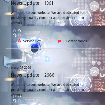
News Update – 1361
Welcome to our website. We are dedicated to
providing quality content and services to our
visitors.
Service Bot
0 Comentários
Uncategorized
maio 27 2026
News Update – 2666
Welcome to our website. We are dedicated to
providing quality content and services to our
visitors.
V