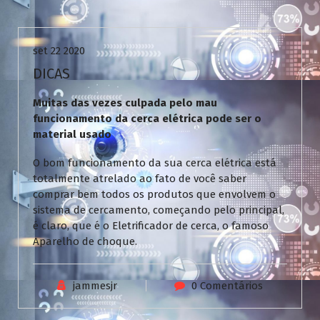
Uncategorized
set 22 2020
DICAS
Muitas das vezes culpada pelo mau
funcionamento da cerca elétrica pode ser o
material usado
O bom funcionamento da sua cerca elétrica está
totalmente atrelado ao fato de você saber
comprar bem todos os produtos que envolvem o
sistema de cercamento, começando pelo principal,
é claro, que é o Eletrificador de cerca, o famoso
Aparelho de choque.
jammesjr
0 Comentários