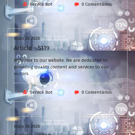
Service Bot
0 Comentários
Uncategorized
maio 26 2026
Article – 5119
Welcome to our website. We are dedicated to
providing quality content and services to our
visitors.
Service Bot
0 Comentários
Uncategorized
maio 26 2026