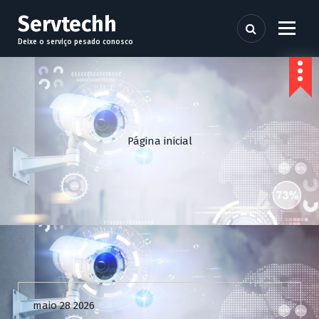
P
Servtechh
u
l
Deixe o serviço pesado conosco
a
r
p
a
r
a
Página inicial
o
c
o
n
t
e
ú
d
Uncategorized
o
maio 28 2026