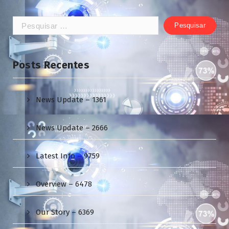
Pesquisar
por:
Posts Recentes
News Update – 1361
News Update – 2666
Latest Info – 9759
Overview – 6478
Our Story – 6369