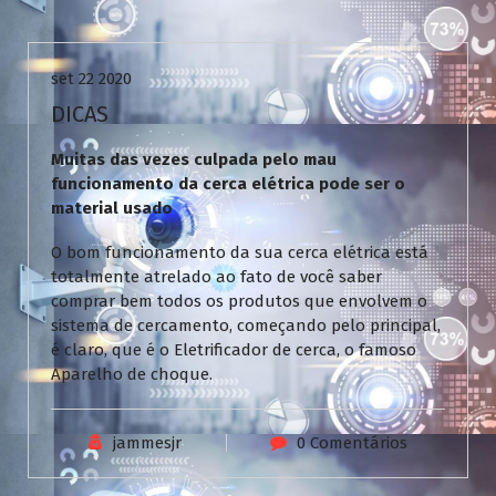
Uncategorized
set 22 2020
DICAS
Muitas das vezes culpada pelo mau
funcionamento da cerca elétrica pode ser o
material usado
O bom funcionamento da sua cerca elétrica está
totalmente atrelado ao fato de você saber
comprar bem todos os produtos que envolvem o
sistema de cercamento, começando pelo principal,
é claro, que é o Eletrificador de cerca, o famoso
Aparelho de choque.
jammesjr
0 Comentários