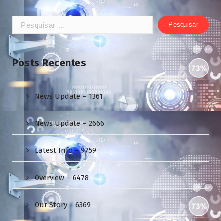
Pesquisar
por:
Posts Recentes
News Update – 1361
News Update – 2666
Latest Info – 9759
Overview – 6478
Our Story – 6369