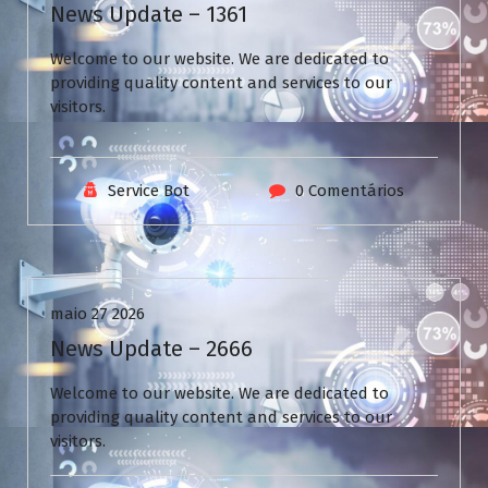
News Update – 1361
Welcome to our website. We are dedicated to
providing quality content and services to our
visitors.
Service Bot
0 Comentários
Uncategorized
maio 27 2026
News Update – 2666
Welcome to our website. We are dedicated to
providing quality content and services to our
visitors.
V