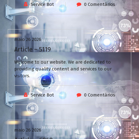
Service Bot
0 Comentários
Uncategorized
maio 26 2026
Article – 5119
Welcome to our website. We are dedicated to
providing quality content and services to our
visitors.
Service Bot
0 Comentários
Uncategorized
maio 26 2026