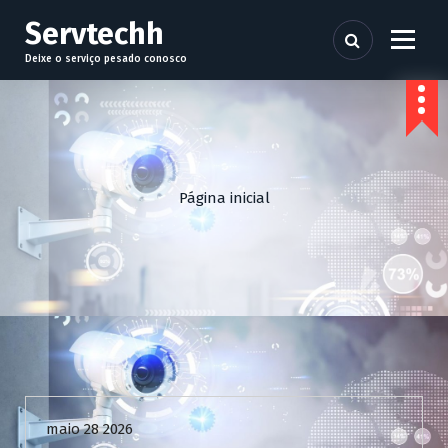
P
Servtechh
u
l
Deixe o serviço pesado conosco
a
r
p
a
r
a
Página inicial
o
c
o
n
t
e
ú
d
Uncategorized
o
maio 28 2026