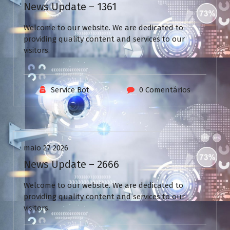
News Update – 1361
Welcome to our website. We are dedicated to
providing quality content and services to our
visitors.
Service Bot
0 Comentários
Uncategorized
maio 27 2026
News Update – 2666
Welcome to our website. We are dedicated to
providing quality content and services to our
visitors.
V