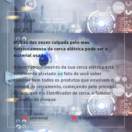
Uncategorized
set 22 2020
DICAS
Muitas das vezes culpada pelo mau
funcionamento da cerca elétrica pode ser o
material usado
O bom funcionamento da sua cerca elétrica está
totalmente atrelado ao fato de você saber
comprar bem todos os produtos que envolvem o
sistema de cercamento, começando pelo principal,
é claro, que é o Eletrificador de cerca, o famoso
Aparelho de choque.
jammesjr
0 Comentários