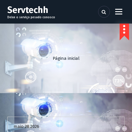
P
Servtechh
u
l
Deixe o serviço pesado conosco
a
r
p
a
r
a
Página inicial
o
c
o
n
t
e
ú
d
Uncategorized
o
maio 28 2026