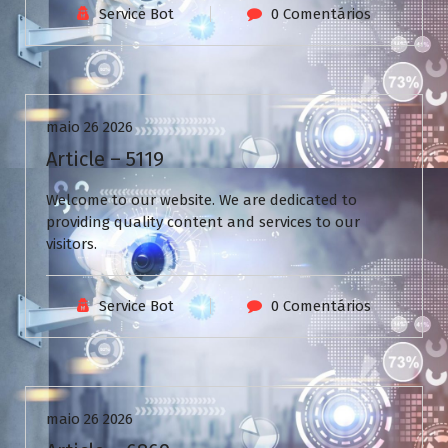
Service Bot
0 Comentários
Uncategorized
maio 26 2026
Article – 5119
Welcome to our website. We are dedicated to
providing quality content and services to our
visitors.
Service Bot
0 Comentários
Uncategorized
maio 26 2026