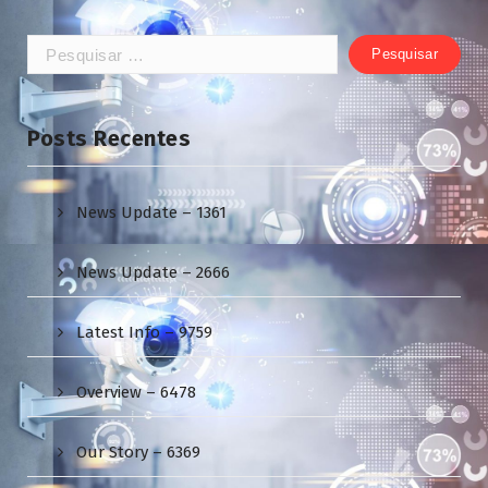
Pesquisar
por:
Posts Recentes
News Update – 1361
News Update – 2666
Latest Info – 9759
Overview – 6478
Our Story – 6369