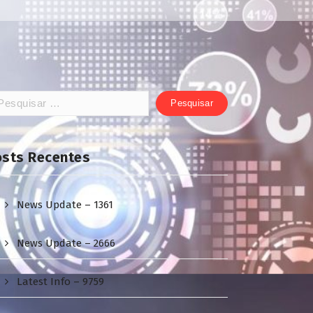
squisar
:
osts Recentes
News Update – 1361
News Update – 2666
Latest Info – 9759