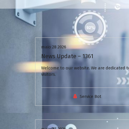
Uncategorized
maio 28 2026
News Update – 1361
Welcome to our website. We are dedicated to
visitors.
Service Bot
Uncategorized
maio 27 2026