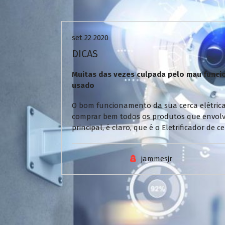
Uncategorized
set 22 2020
DICAS
Muitas das vezes culpada pelo mau funcio
usado
O bom funcionamento da sua cerca elétrica
comprar bem todos os produtos que envol
principal, é claro, que é o Eletrificador de
jammesjr