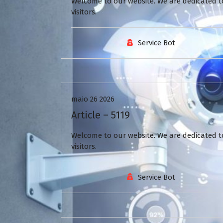
Welcome to our website. We are dedicated to
visitors.
Service Bot
Uncategorized
maio 26 2026
Article – 5119
Welcome to our website. We are dedicated to
visitors.
Service Bot
Uncategorized