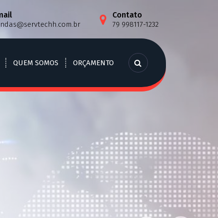
mail
Contato
endas@servtechh.com.br
79 998117-1232
QUEM SOMOS
ORÇAMENTO