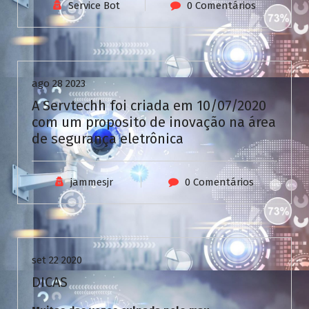
V
Service Bot
0 Comentários
C
a
Uncategorized
s
i
n
ago 28 2023
o
A Servtechh foi criada em 10/07/2020
com um proposito de inovação na área
de segurança eletrônica
jammesjr
0 Comentários
Uncategorized
set 22 2020
DICAS