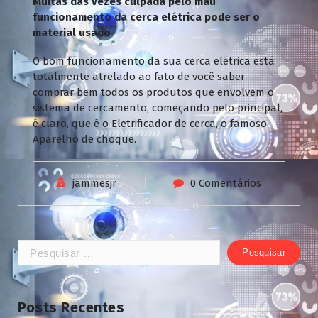
Muitas das vezes culpada pelo mau
funcionamento da cerca elétrica pode ser o
material usado
O bom funcionamento da sua cerca elétrica está
totalmente atrelado ao fato de você saber
comprar bem todos os produtos que envolvem o
sistema de cercamento, começando pelo principal,
é claro, que é o Eletrificador de cerca, o famoso
Aparelho de choque.
jammesjr
0 Comentários
Pesquisar
por:
Posts Recentes