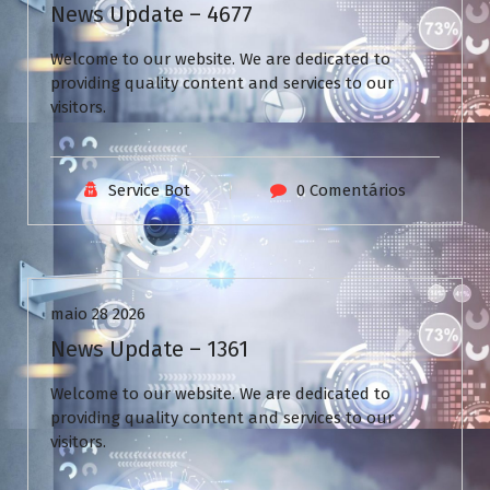
News Update – 4677
Welcome to our website. We are dedicated to
providing quality content and services to our
visitors.
Service Bot
0 Comentários
Uncategorized
maio 28 2026
News Update – 1361
Welcome to our website. We are dedicated to
providing quality content and services to our
visitors.