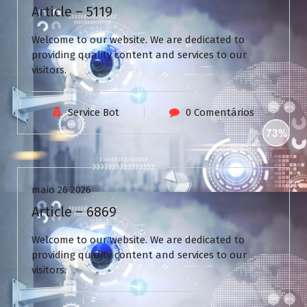
Article – 5119
Welcome to our website. We are dedicated to
providing quality content and services to our
visitors.
Service Bot
0 Comentários
Uncategorized
maio 26 2026
Article – 6869
Welcome to our website. We are dedicated to
providing quality content and services to our
visitors.
N