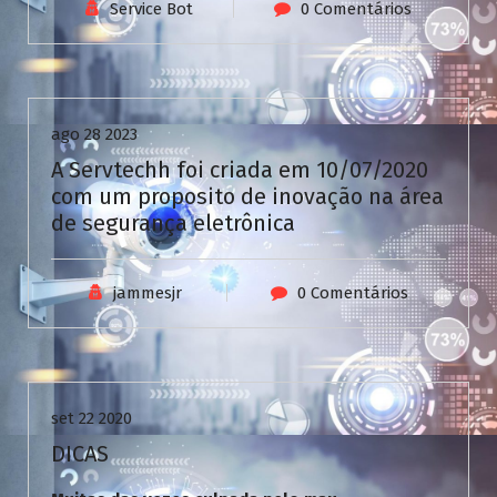
V
Service Bot
0 Comentários
C
a
Uncategorized
s
i
n
ago 28 2023
o
A Servtechh foi criada em 10/07/2020
com um proposito de inovação na área
de segurança eletrônica
jammesjr
0 Comentários
Uncategorized
set 22 2020
DICAS