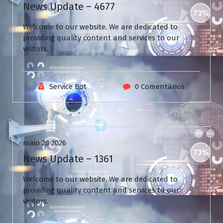
News Update – 4677
Welcome to our website. We are dedicated to
providing quality content and services to our
visitors.
Service Bot
0 Comentários
Uncategorized
maio 28 2026
News Update – 1361
Welcome to our website. We are dedicated to
providing quality content and services to our
visitors.