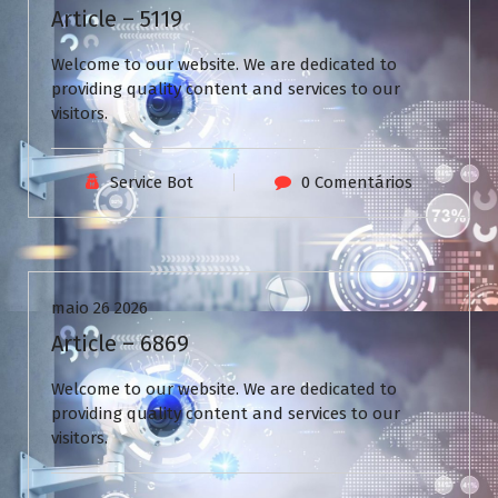
Article – 5119
Welcome to our website. We are dedicated to
providing quality content and services to our
visitors.
Service Bot
0 Comentários
Uncategorized
maio 26 2026
Article – 6869
Welcome to our website. We are dedicated to
providing quality content and services to our
visitors.
N