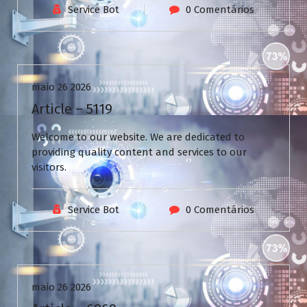
Service Bot
0 Comentários
Uncategorized
maio 26 2026
Article – 5119
Welcome to our website. We are dedicated to
providing quality content and services to our
visitors.
Service Bot
0 Comentários
Uncategorized
maio 26 2026