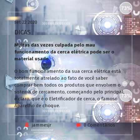
Uncategorized
set 22 2020
DICAS
Muitas das vezes culpada pelo mau
funcionamento da cerca elétrica pode ser o
material usado
O bom funcionamento da sua cerca elétrica está
totalmente atrelado ao fato de você saber
comprar bem todos os produtos que envolvem o
sistema de cercamento, começando pelo principal,
é claro, que é o Eletrificador de cerca, o famoso
Aparelho de choque.
jammesjr
0 Comentários