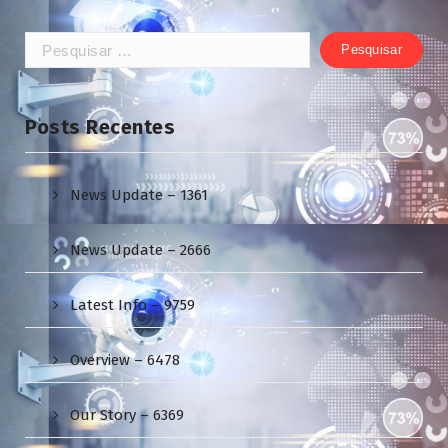
Pesquisar
por:
Posts Recentes
News Update – 1361
News Update – 2666
Latest Info – 9759
Overview – 6478
Our Story – 6369