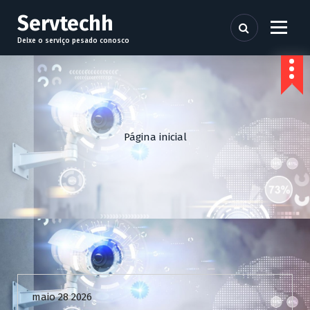
P
Servtechh
u
l
Deixe o serviço pesado conosco
a
r
p
a
r
a
Página inicial
o
c
o
n
t
e
ú
d
Uncategorized
o
maio 28 2026