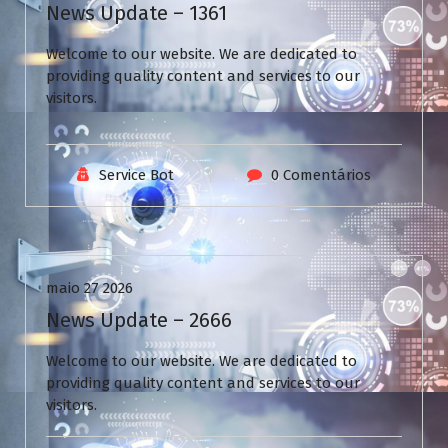
News Update – 1361
Welcome to our website. We are dedicated to
providing quality content and services to our
visitors.
Service Bot
0 Comentários
Uncategorized
maio 27 2026
News Update – 2666
Welcome to our website. We are dedicated to
providing quality content and services to our
visitors.
V