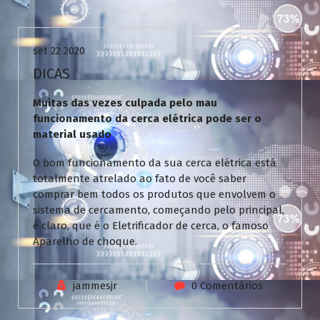
Uncategorized
set 22 2020
DICAS
Muitas das vezes culpada pelo mau
funcionamento da cerca elétrica pode ser o
material usado
O bom funcionamento da sua cerca elétrica está
totalmente atrelado ao fato de você saber
comprar bem todos os produtos que envolvem o
sistema de cercamento, começando pelo principal,
é claro, que é o Eletrificador de cerca, o famoso
Aparelho de choque.
jammesjr
0 Comentários