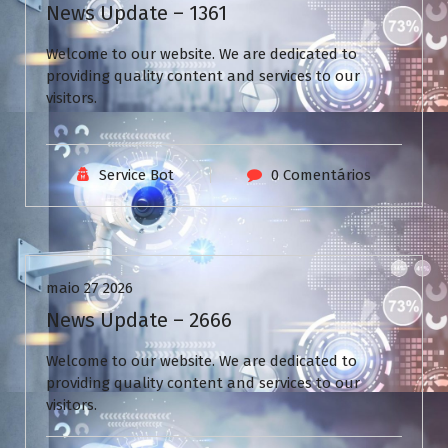
News Update – 1361
Welcome to our website. We are dedicated to
providing quality content and services to our
visitors.
Service Bot
0 Comentários
Uncategorized
maio 27 2026
News Update – 2666
Welcome to our website. We are dedicated to
providing quality content and services to our
visitors.
V