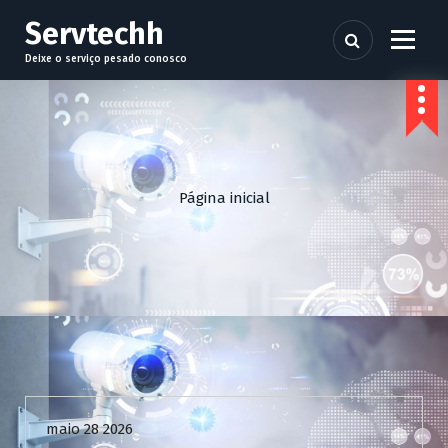
P
Servtechh
u
l
Deixe o serviço pesado conosco
a
r
p
a
r
a
Página inicial
o
c
o
n
t
e
ú
d
Uncategorized
o
maio 28 2026