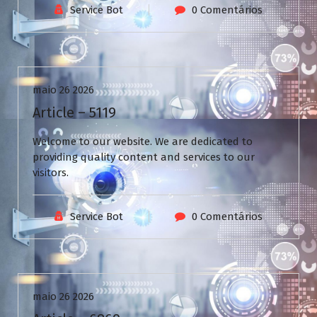
Service Bot
0 Comentários
Uncategorized
maio 26 2026
Article – 5119
Welcome to our website. We are dedicated to
providing quality content and services to our
visitors.
Service Bot
0 Comentários
Uncategorized
maio 26 2026