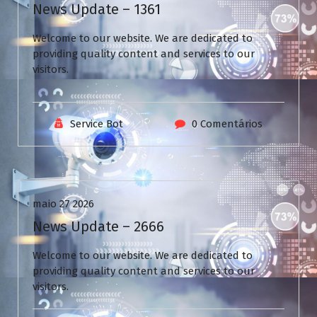
News Update – 1361
Welcome to our website. We are dedicated to
providing quality content and services to our
visitors.
Service Bot
0 Comentários
Uncategorized
maio 27 2026
News Update – 2666
Welcome to our website. We are dedicated to
providing quality content and services to our
visitors.
V