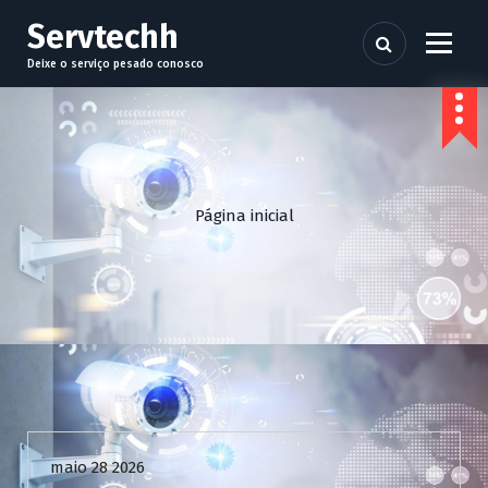
P
Servtechh
u
l
Deixe o serviço pesado conosco
a
r
p
a
r
a
Página inicial
o
c
o
n
t
e
ú
d
Uncategorized
o
maio 28 2026