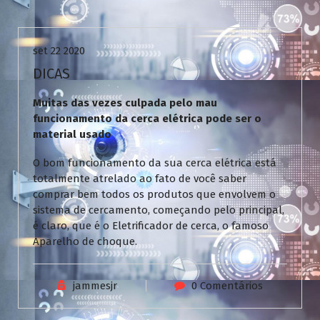
Uncategorized
set 22 2020
DICAS
Muitas das vezes culpada pelo mau
funcionamento da cerca elétrica pode ser o
material usado
O bom funcionamento da sua cerca elétrica está
totalmente atrelado ao fato de você saber
comprar bem todos os produtos que envolvem o
sistema de cercamento, começando pelo principal,
é claro, que é o Eletrificador de cerca, o famoso
Aparelho de choque.
jammesjr
0 Comentários