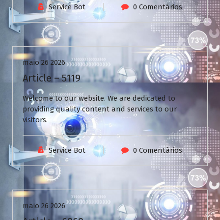
Service Bot
0 Comentários
Uncategorized
maio 26 2026
Article – 5119
Welcome to our website. We are dedicated to
providing quality content and services to our
visitors.
Service Bot
0 Comentários
Uncategorized
maio 26 2026