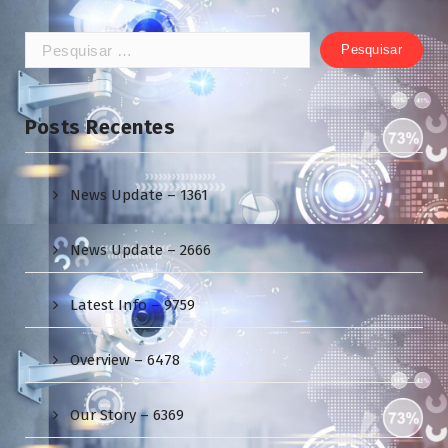
Pesquisar
por:
Posts Recentes
News Update – 1361
News Update – 2666
Latest Info – 9759
Overview – 6478
Our Story – 6369