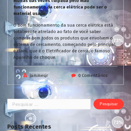
Muitas das vezes culpada pelo mau
funcionamento da cerca elétrica pode ser o
material usado
O bom funcionamento da sua cerca elétrica está
totalmente atrelado ao fato de você saber
comprar bem todos os produtos que envolvem o
sistema de cercamento, começando pelo principal,
é claro, que é o Eletrificador de cerca, o famoso
Aparelho de choque.
jammesjr
0 Comentários
Pesquisar
por:
Posts Recentes