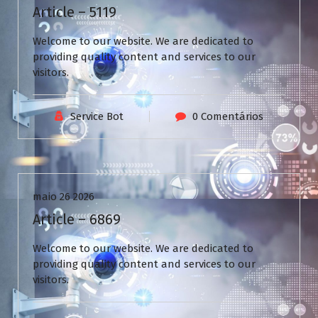
Article – 5119
Welcome to our website. We are dedicated to
providing quality content and services to our
visitors.
Service Bot
0 Comentários
Uncategorized
maio 26 2026
Article – 6869
Welcome to our website. We are dedicated to
providing quality content and services to our
visitors.
N