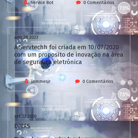
V
Service Bot
0 Comentários
C
a
Uncategorized
s
i
n
ago 28 2023
o
A Servtechh foi criada em 10/07/2020
com um proposito de inovação na área
de segurança eletrônica
jammesjr
0 Comentários
Uncategorized
set 22 2020
DICAS