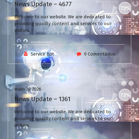
News Update – 4677
Welcome to our website. We are dedicated to
providing quality content and services to our
visitors.
Service Bot
0 Comentários
Uncategorized
maio 28 2026
News Update – 1361
Welcome to our website. We are dedicated to
providing quality content and services to our
visitors.