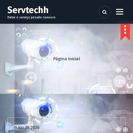
P
Servtechh
u
l
Deixe o serviço pesado conosco
a
r
p
a
r
a
Página inicial
o
c
o
n
t
e
ú
d
Uncategorized
o
maio 28 2026