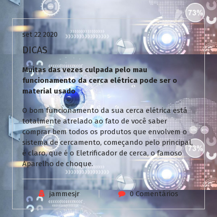
Uncategorized
set 22 2020
DICAS
Muitas das vezes culpada pelo mau
funcionamento da cerca elétrica pode ser o
material usado
O bom funcionamento da sua cerca elétrica está
totalmente atrelado ao fato de você saber
comprar bem todos os produtos que envolvem o
sistema de cercamento, começando pelo principal,
é claro, que é o Eletrificador de cerca, o famoso
Aparelho de choque.
jammesjr
0 Comentários