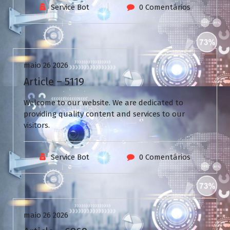
Service Bot
0 Comentários
Uncategorized
maio 26 2026
Article – 5119
Welcome to our website. We are dedicated to
providing quality content and services to our
visitors.
Service Bot
0 Comentários
Uncategorized
maio 26 2026