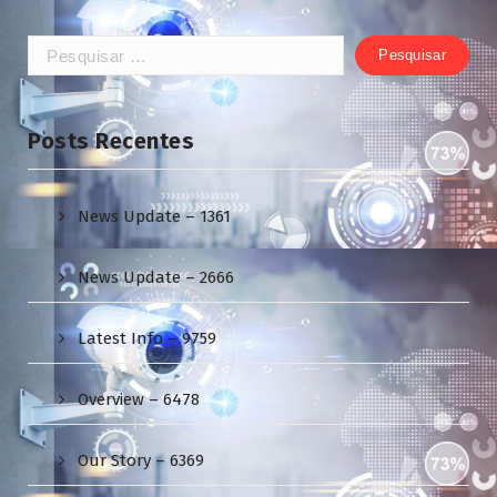
Pesquisar
por:
Posts Recentes
News Update – 1361
News Update – 2666
Latest Info – 9759
Overview – 6478
Our Story – 6369