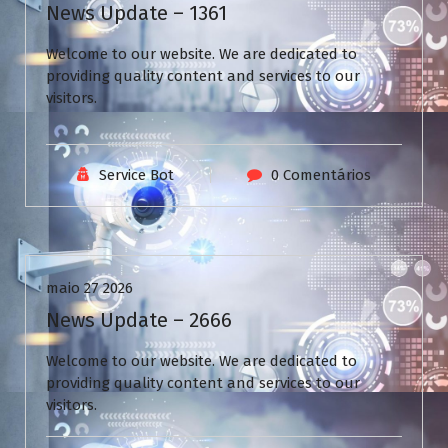
News Update – 1361
Welcome to our website. We are dedicated to
providing quality content and services to our
visitors.
Service Bot
0 Comentários
Uncategorized
maio 27 2026
News Update – 2666
Welcome to our website. We are dedicated to
providing quality content and services to our
visitors.
V