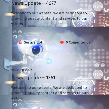
News Update – 4677
Welcome to our website. We are dedicated to
providing quality content and services to our
visitors.
Service Bot
0 Comentários
Uncategorized
maio 28 2026
News Update – 1361
Welcome to our website. We are dedicated to
providing quality content and services to our
visitors.