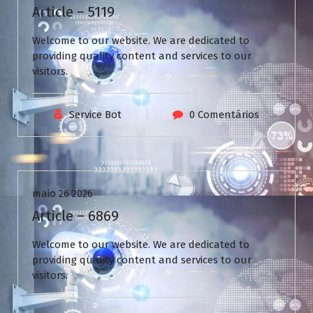
Article – 5119
Welcome to our website. We are dedicated to
providing quality content and services to our
visitors.
Service Bot
0 Comentários
Uncategorized
maio 26 2026
Article – 6869
Welcome to our website. We are dedicated to
providing quality content and services to our
visitors.
N