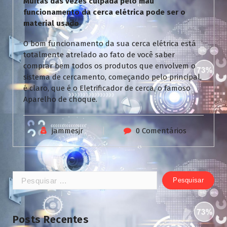
Muitas das vezes culpada pelo mau
funcionamento da cerca elétrica pode ser o
material usado
O bom funcionamento da sua cerca elétrica está
totalmente atrelado ao fato de você saber
comprar bem todos os produtos que envolvem o
sistema de cercamento, começando pelo principal,
é claro, que é o Eletrificador de cerca, o famoso
Aparelho de choque.
jammesjr
0 Comentários
Pesquisar
por:
Posts Recentes