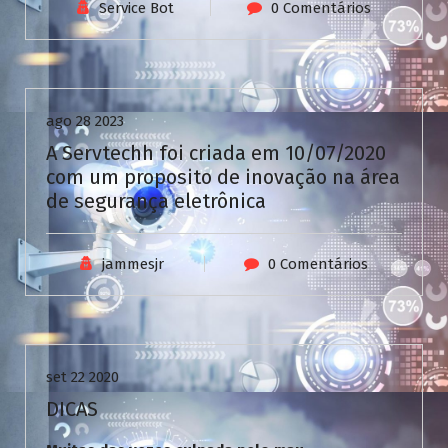
V
Service Bot
0 Comentários
C
a
Uncategorized
s
i
n
ago 28 2023
o
A Servtechh foi criada em 10/07/2020
com um proposito de inovação na área
de segurança eletrônica
jammesjr
0 Comentários
Uncategorized
set 22 2020
DICAS