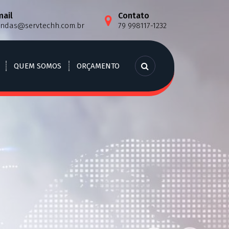
mail
Contato
endas@servtechh.com.br
79 998117-1232
QUEM SOMOS
ORÇAMENTO