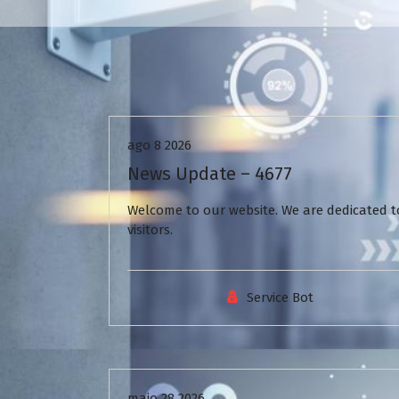
Uncategorized
ago 8 2026
News Update – 4677
Welcome to our website. We are dedicated to
visitors.
Service Bot
Uncategorized
maio 28 2026