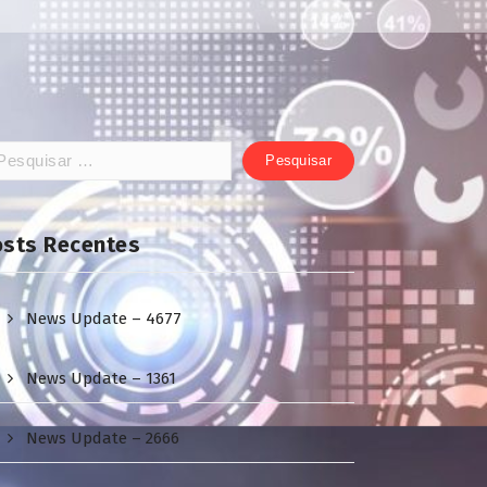
squisar
:
osts Recentes
News Update – 4677
News Update – 1361
News Update – 2666