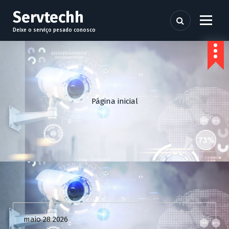
P
Servtechh
u
l
Deixe o serviço pesado conosco
a
r
p
a
r
a
Página inicial
o
c
o
n
t
e
ú
d
Uncategorized
o
maio 28 2026