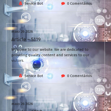
Service Bot
0 Comentários
Uncategorized
maio 26 2026
Article – 5119
Welcome to our website. We are dedicated to
providing quality content and services to our
visitors.
Service Bot
0 Comentários
Uncategorized
maio 26 2026