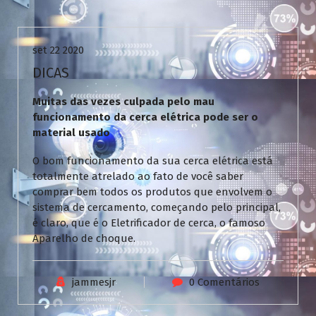
Uncategorized
set 22 2020
DICAS
Muitas das vezes culpada pelo mau
funcionamento da cerca elétrica pode ser o
material usado
O bom funcionamento da sua cerca elétrica está
totalmente atrelado ao fato de você saber
comprar bem todos os produtos que envolvem o
sistema de cercamento, começando pelo principal,
é claro, que é o Eletrificador de cerca, o famoso
Aparelho de choque.
jammesjr
0 Comentários