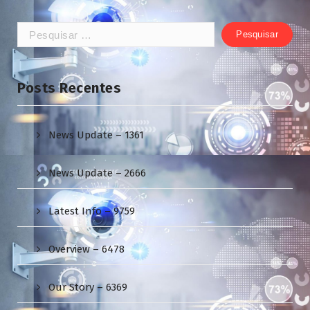
Pesquisar
por:
Posts Recentes
News Update – 1361
News Update – 2666
Latest Info – 9759
Overview – 6478
Our Story – 6369