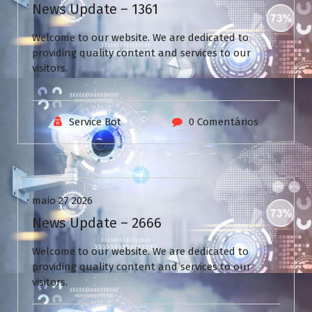
News Update – 1361
Welcome to our website. We are dedicated to
providing quality content and services to our
visitors.
Service Bot
0 Comentários
Uncategorized
maio 27 2026
News Update – 2666
Welcome to our website. We are dedicated to
providing quality content and services to our
visitors.
V