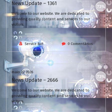
News Update – 1361
Welcome to our website. We are dedicated to
providing quality content and services to our
visitors.
Service Bot
0 Comentários
Uncategorized
maio 27 2026
News Update – 2666
Welcome to our website. We are dedicated to
providing quality content and services to our
visitors.
V