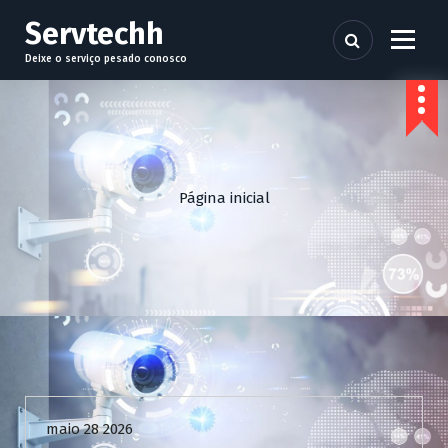
P
Servtechh
u
l
Deixe o serviço pesado conosco
a
r
p
a
r
a
Página inicial
o
c
o
n
t
e
ú
d
Uncategorized
o
maio 28 2026