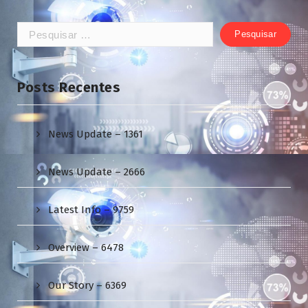
Pesquisar
por:
Posts Recentes
News Update – 1361
News Update – 2666
Latest Info – 9759
Overview – 6478
Our Story – 6369