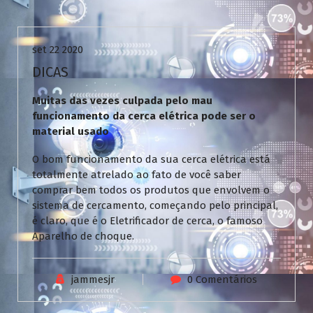
Uncategorized
set 22 2020
DICAS
Muitas das vezes culpada pelo mau
funcionamento da cerca elétrica pode ser o
material usado
O bom funcionamento da sua cerca elétrica está
totalmente atrelado ao fato de você saber
comprar bem todos os produtos que envolvem o
sistema de cercamento, começando pelo principal,
é claro, que é o Eletrificador de cerca, o famoso
Aparelho de choque.
jammesjr
0 Comentários