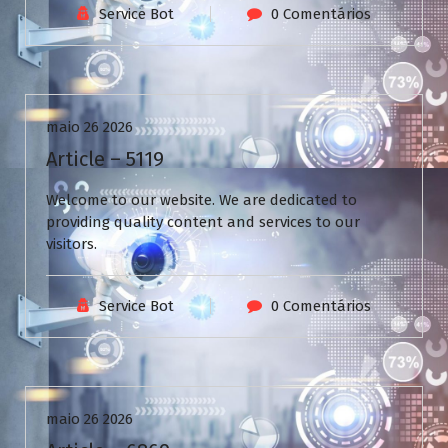
Service Bot
0 Comentários
Uncategorized
maio 26 2026
Article – 5119
Welcome to our website. We are dedicated to
providing quality content and services to our
visitors.
Service Bot
0 Comentários
Uncategorized
maio 26 2026