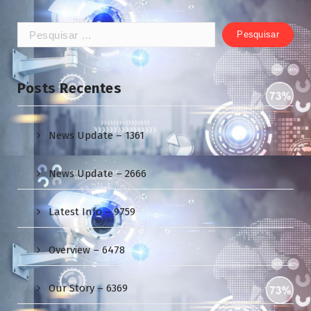
Pesquisar
por:
Posts Recentes
News Update – 1361
News Update – 2666
Latest Info – 9759
Overview – 6478
Our Story – 6369