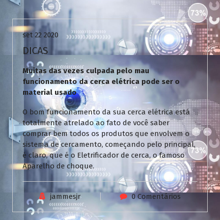
Uncategorized
set 22 2020
DICAS
Muitas das vezes culpada pelo mau
funcionamento da cerca elétrica pode ser o
material usado
O bom funcionamento da sua cerca elétrica está
totalmente atrelado ao fato de você saber
comprar bem todos os produtos que envolvem o
sistema de cercamento, começando pelo principal,
é claro, que é o Eletrificador de cerca, o famoso
Aparelho de choque.
jammesjr
0 Comentários