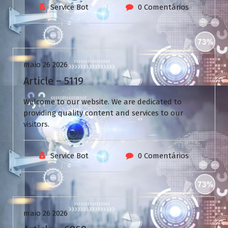
Service Bot
0 Comentários
Uncategorized
maio 26 2026
Article – 5119
Welcome to our website. We are dedicated to
providing quality content and services to our
visitors.
Service Bot
0 Comentários
Uncategorized
maio 26 2026