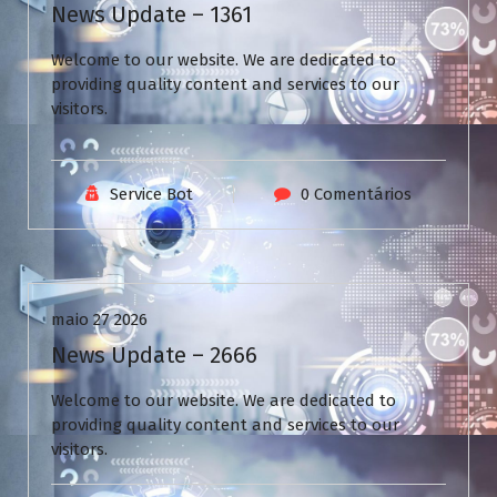
News Update – 1361
Welcome to our website. We are dedicated to
providing quality content and services to our
visitors.
Service Bot
0 Comentários
Uncategorized
maio 27 2026
News Update – 2666
Welcome to our website. We are dedicated to
providing quality content and services to our
visitors.
V