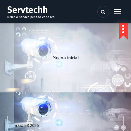
P
Servtechh
u
l
Deixe o serviço pesado conosco
a
r
p
a
r
a
Página inicial
o
c
o
n
t
e
ú
d
Uncategorized
o
maio 28 2026