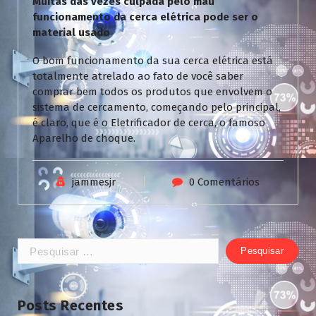
Muitas das vezes culpada pelo mau
funcionamento da cerca elétrica pode ser o
material usado
O bom funcionamento da sua cerca elétrica está
totalmente atrelado ao fato de você saber
comprar bem todos os produtos que envolvem o
sistema de cercamento, começando pelo principal,
é claro, que é o Eletrificador de cerca, o famoso
Aparelho de choque.
jammesjr
0 Comentários
Pesquisar
por:
Posts Recentes