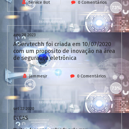
V
Service Bot
0 Comentários
C
a
Uncategorized
s
i
n
ago 28 2023
o
A Servtechh foi criada em 10/07/2020
com um proposito de inovação na área
de segurança eletrônica
jammesjr
0 Comentários
Uncategorized
set 22 2020
DICAS