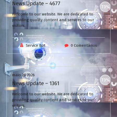
News Update – 4677
Welcome to our website. We are dedicated to
providing quality content and services to our
visitors.
Service Bot
0 Comentários
Uncategorized
maio 28 2026
News Update – 1361
Welcome to our website. We are dedicated to
providing quality content and services to our
visitors.