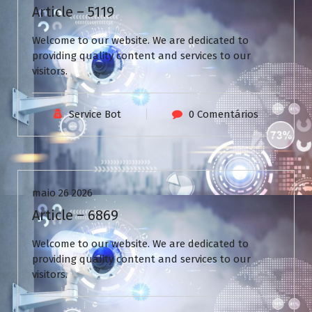
Article – 5119
Welcome to our website. We are dedicated to
providing quality content and services to our
visitors.
Service Bot
0 Comentários
Uncategorized
maio 26 2026
Article – 6869
Welcome to our website. We are dedicated to
providing quality content and services to our
visitors.
N