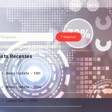
squisar
:
osts Recentes
News Update – 1361
News Update – 2666
Latest Info – 9759