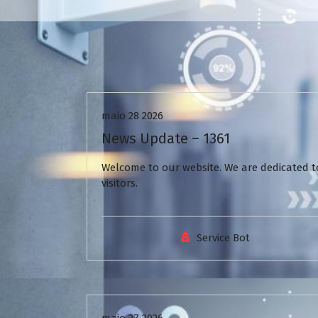
Uncategorized
maio 28 2026
News Update – 1361
Welcome to our website. We are dedicated to
visitors.
Service Bot
Uncategorized
maio 27 2026