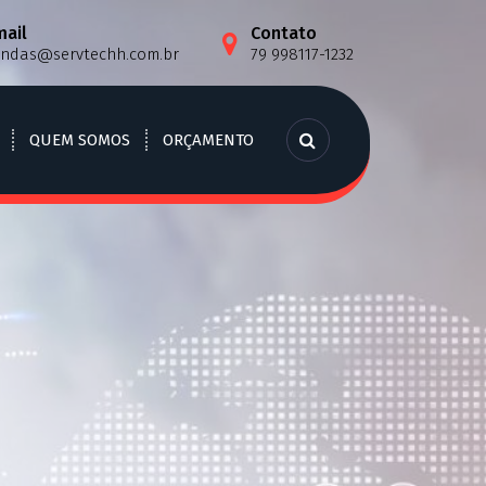
mail
Contato
endas@servtechh.com.br
79 998117-1232
QUEM SOMOS
ORÇAMENTO