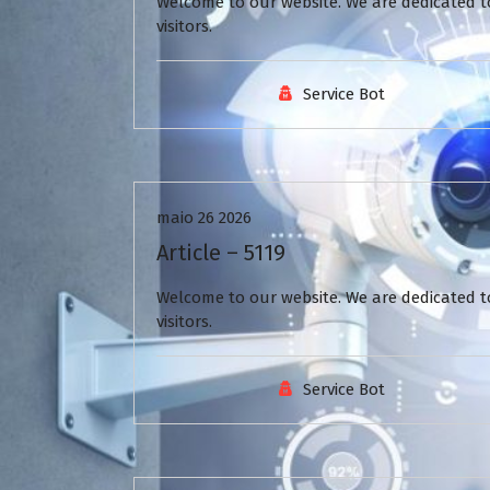
Welcome to our website. We are dedicated to
visitors.
Service Bot
Uncategorized
maio 26 2026
Article – 5119
Welcome to our website. We are dedicated to
visitors.
Service Bot
Uncategorized