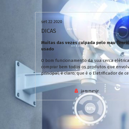
Uncategorized
set 22 2020
DICAS
Muitas das vezes culpada pelo mau funcio
usado
O bom funcionamento da sua cerca elétrica
comprar bem todos os produtos que envol
principal, é claro, que é o Eletrificador de
jammesjr