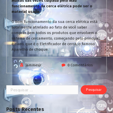
Muitas das vezes culpada pelo mau
funcionamento da cerca elétrica pode ser o
material usado
O bom funcionamento da sua cerca elétrica está
totalmente atrelado ao fato de você saber
comprar bem todos os produtos que envolvem o
sistema de cercamento, começando pelo principal,
é claro, que é o Eletrificador de cerca, o famoso
Aparelho de choque.
jammesjr
0 Comentários
Pesquisar
por:
Posts Recentes