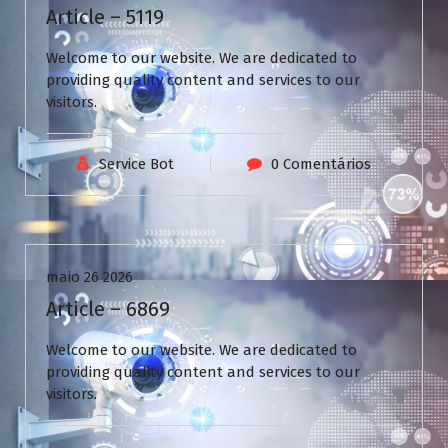
Article – 5119
Welcome to our website. We are dedicated to
providing quality content and services to our
visitors.
Service Bot
0 Comentários
Uncategorized
maio 26 2026
Article – 6869
Welcome to our website. We are dedicated to
providing quality content and services to our
visitors.
N