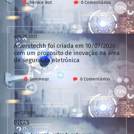
V
Service Bot
0 Comentários
C
a
Uncategorized
s
i
n
ago 28 2023
o
A Servtechh foi criada em 10/07/2020
com um proposito de inovação na área
de segurança eletrônica
jammesjr
0 Comentários
Uncategorized
set 22 2020
DICAS