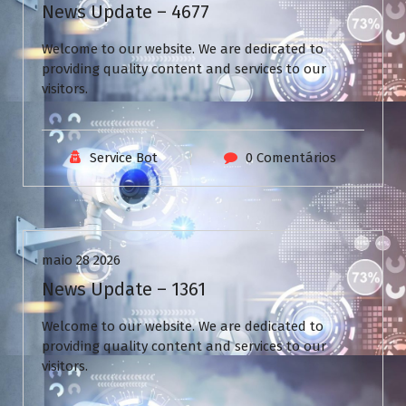
News Update – 4677
Welcome to our website. We are dedicated to
providing quality content and services to our
visitors.
Service Bot
0 Comentários
Uncategorized
maio 28 2026
News Update – 1361
Welcome to our website. We are dedicated to
providing quality content and services to our
visitors.