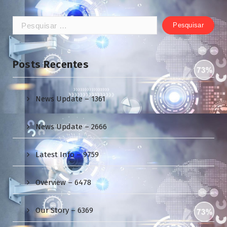
Pesquisar
por:
Posts Recentes
News Update – 1361
News Update – 2666
Latest Info – 9759
Overview – 6478
Our Story – 6369