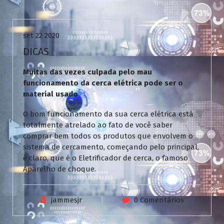
Uncategorized
set 22 2020
DICAS
Muitas das vezes culpada pelo mau
funcionamento da cerca elétrica pode ser o
material usado
O bom funcionamento da sua cerca elétrica está
totalmente atrelado ao fato de você saber
comprar bem todos os produtos que envolvem o
sistema de cercamento, começando pelo principal,
é claro, que é o Eletrificador de cerca, o famoso
Aparelho de choque.
jammesjr
0 Comentários