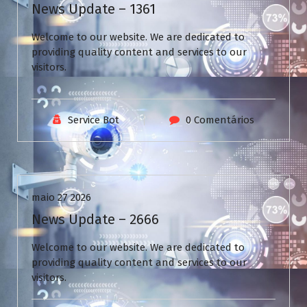
News Update – 1361
Welcome to our website. We are dedicated to
providing quality content and services to our
visitors.
Service Bot
0 Comentários
Uncategorized
maio 27 2026
News Update – 2666
Welcome to our website. We are dedicated to
providing quality content and services to our
visitors.
V