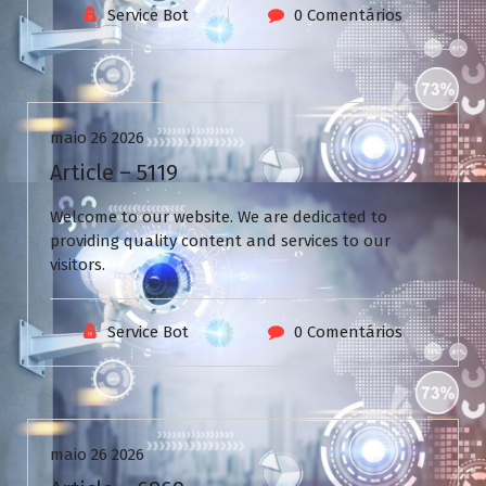
Service Bot
0 Comentários
Uncategorized
maio 26 2026
Article – 5119
Welcome to our website. We are dedicated to
providing quality content and services to our
visitors.
Service Bot
0 Comentários
Uncategorized
maio 26 2026