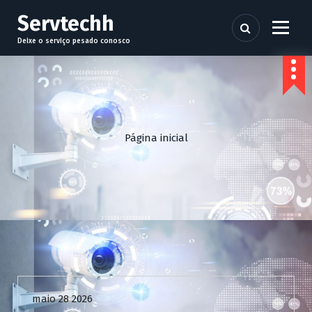
P
Servtechh
u
l
Deixe o serviço pesado conosco
a
r
p
a
r
a
Página inicial
o
c
o
n
t
e
ú
d
Uncategorized
o
maio 28 2026