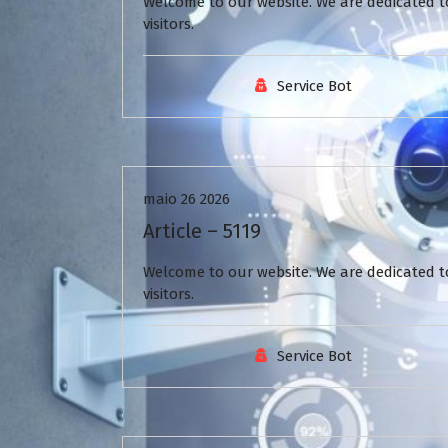
Welcome to our website. We are dedicated to
visitors.
Service Bot
Uncategorized
maio 26 2026
Article – 5119
Welcome to our website. We are dedicated to
visitors.
Service Bot
Uncategorized