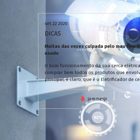
Uncategorized
set 22 2020
DICAS
Muitas das vezes culpada pelo mau funcio
usado
O bom funcionamento da sua cerca elétrica
comprar bem todos os produtos que envol
principal, é claro, que é o Eletrificador de
jammesjr