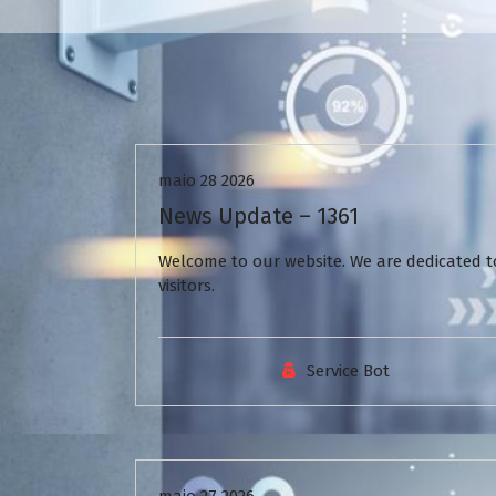
Uncategorized
maio 28 2026
News Update – 1361
Welcome to our website. We are dedicated to
visitors.
Service Bot
Uncategorized
maio 27 2026