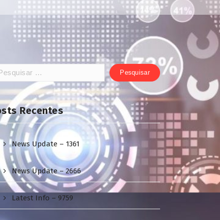
squisar
:
osts Recentes
News Update – 1361
News Update – 2666
Latest Info – 9759