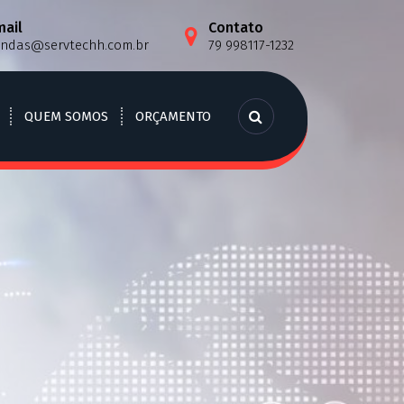
mail
Contato
endas@servtechh.com.br
79 998117-1232
QUEM SOMOS
ORÇAMENTO