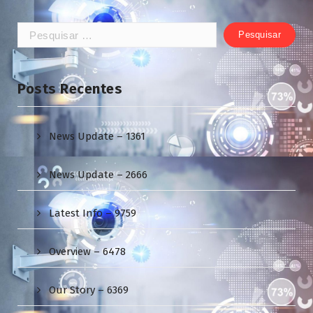
Pesquisar
por:
Posts Recentes
News Update – 1361
News Update – 2666
Latest Info – 9759
Overview – 6478
Our Story – 6369