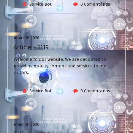
Service Bot
0 Comentários
Uncategorized
maio 26 2026
Article – 5119
Welcome to our website. We are dedicated to
providing quality content and services to our
visitors.
Service Bot
0 Comentários
Uncategorized
maio 26 2026