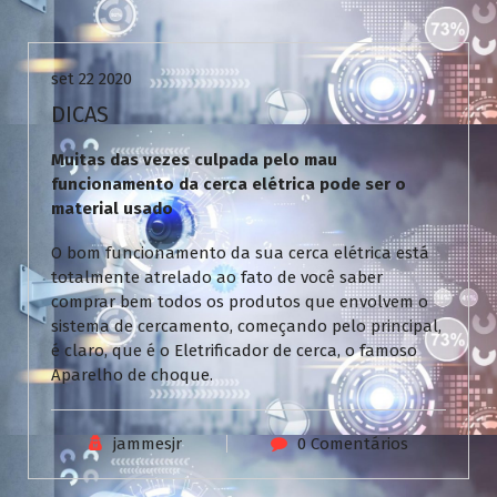
Uncategorized
set 22 2020
DICAS
Muitas das vezes culpada pelo mau
funcionamento da cerca elétrica pode ser o
material usado
O bom funcionamento da sua cerca elétrica está
totalmente atrelado ao fato de você saber
comprar bem todos os produtos que envolvem o
sistema de cercamento, começando pelo principal,
é claro, que é o Eletrificador de cerca, o famoso
Aparelho de choque.
jammesjr
0 Comentários