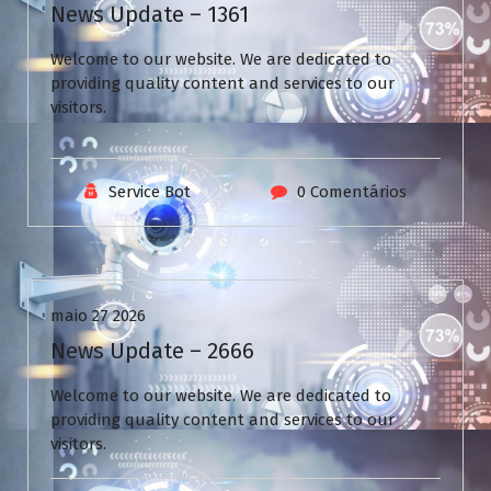
News Update – 1361
Welcome to our website. We are dedicated to
providing quality content and services to our
visitors.
Service Bot
0 Comentários
Uncategorized
maio 27 2026
News Update – 2666
Welcome to our website. We are dedicated to
providing quality content and services to our
visitors.
V