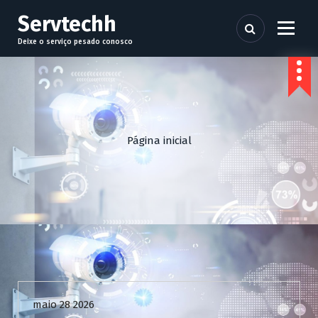
P
Servtechh
u
l
Deixe o serviço pesado conosco
a
r
p
a
r
a
Página inicial
o
c
o
n
t
e
ú
d
Uncategorized
o
maio 28 2026