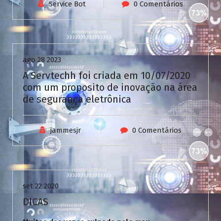
V
Service Bot
0 Comentários
C
a
Uncategorized
s
i
n
ago 28 2023
o
A Servtechh foi criada em 10/07/2020
com um proposito de inovação na área
de segurança eletrônica
jammesjr
0 Comentários
Uncategorized
set 22 2020
DICAS