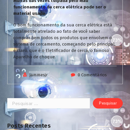
Muitas das vezes culpada pelo mau
funcionamento da cerca elétrica pode ser o
material usado
O bom funcionamento da sua cerca elétrica está
totalmente atrelado ao fato de você saber
comprar bem todos os produtos que envolvem o
sistema de cercamento, começando pelo principal,
é claro, que é o Eletrificador de cerca, o famoso
Aparelho de choque.
jammesjr
0 Comentários
Pesquisar
por:
Posts Recentes