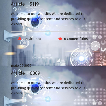
Article – 5119
Welcome to our website. We are dedicated to
providing quality content and services to our
visitors.
Service Bot
0 Comentários
Uncategorized
maio 26 2026
Article – 6869
Welcome to our website. We are dedicated to
providing quality content and services to our
visitors.
N