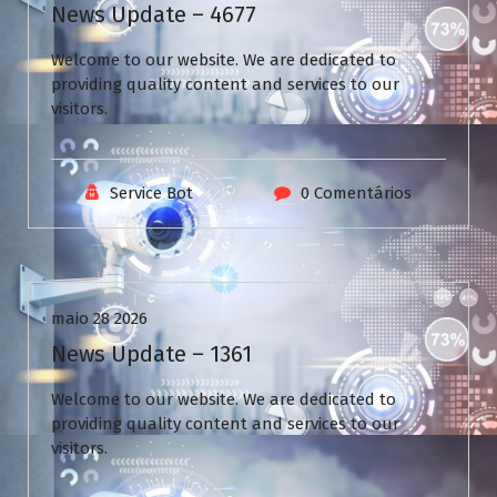
News Update – 4677
Welcome to our website. We are dedicated to
providing quality content and services to our
visitors.
Service Bot
0 Comentários
Uncategorized
maio 28 2026
News Update – 1361
Welcome to our website. We are dedicated to
providing quality content and services to our
visitors.