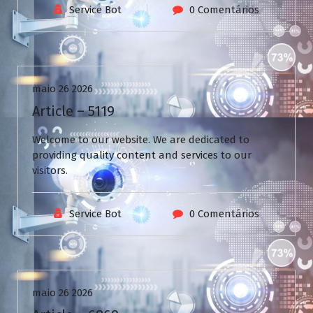
Service Bot
0 Comentários
Uncategorized
maio 26 2026
Article – 5119
Welcome to our website. We are dedicated to
providing quality content and services to our
visitors.
Service Bot
0 Comentários
Uncategorized
maio 26 2026