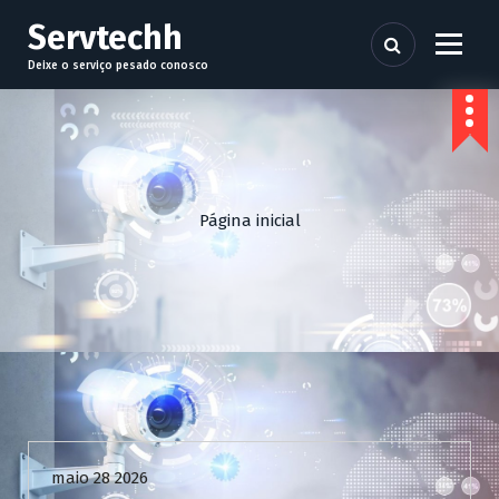
P
Servtechh
u
l
Deixe o serviço pesado conosco
a
r
p
a
r
a
Página inicial
o
c
o
n
t
e
ú
d
Uncategorized
o
maio 28 2026