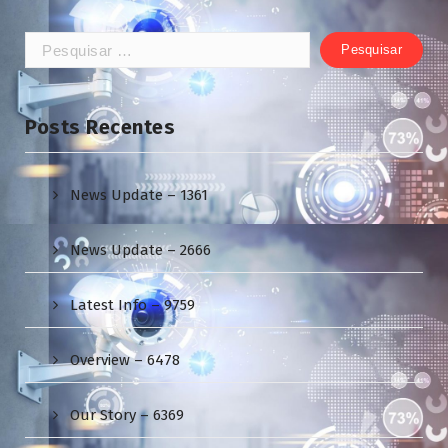
Pesquisar
por:
Posts Recentes
News Update – 1361
News Update – 2666
Latest Info – 9759
Overview – 6478
Our Story – 6369