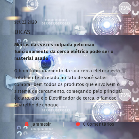
Uncategorized
set 22 2020
DICAS
Muitas das vezes culpada pelo mau
funcionamento da cerca elétrica pode ser o
material usado
O bom funcionamento da sua cerca elétrica está
totalmente atrelado ao fato de você saber
comprar bem todos os produtos que envolvem o
sistema de cercamento, começando pelo principal,
é claro, que é o Eletrificador de cerca, o famoso
Aparelho de choque.
jammesjr
0 Comentários