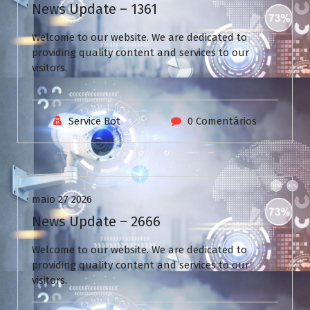
News Update – 1361
Welcome to our website. We are dedicated to
providing quality content and services to our
visitors.
Service Bot
0 Comentários
Uncategorized
maio 27 2026
News Update – 2666
Welcome to our website. We are dedicated to
providing quality content and services to our
visitors.
V