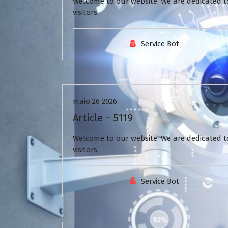
Welcome to our website. We are dedicated to
visitors.
Service Bot
Uncategorized
maio 26 2026
Article – 5119
Welcome to our website. We are dedicated to
visitors.
Service Bot
Uncategorized