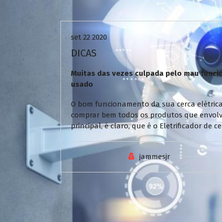
Uncategorized
set 22 2020
DICAS
Muitas das vezes culpada pelo mau funcio
usado
O bom funcionamento da sua cerca elétrica
comprar bem todos os produtos que envol
principal, é claro, que é o Eletrificador de
jammesjr