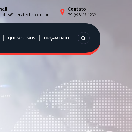
mail
Contato
endas@servtechh.com.br
79 998117-1232
QUEM SOMOS
ORÇAMENTO