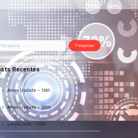
squisar
:
osts Recentes
News Update – 1361
News Update – 2666
Latest Info – 9759