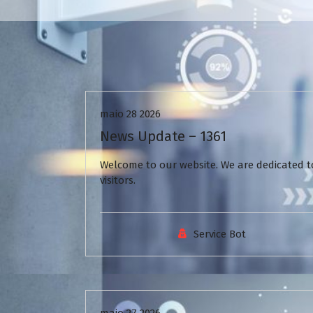
Uncategorized
maio 28 2026
News Update – 1361
Welcome to our website. We are dedicated to
visitors.
Service Bot
Uncategorized
maio 27 2026