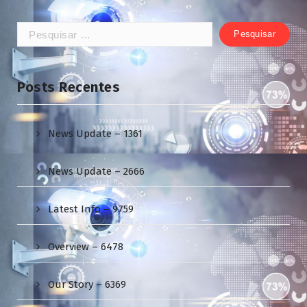
Pesquisar
por:
Posts Recentes
News Update – 1361
News Update – 2666
Latest Info – 9759
Overview – 6478
Our Story – 6369