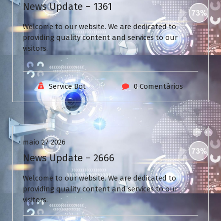
News Update – 1361
Welcome to our website. We are dedicated to
providing quality content and services to our
visitors.
Service Bot
0 Comentários
Uncategorized
maio 27 2026
News Update – 2666
Welcome to our website. We are dedicated to
providing quality content and services to our
visitors.
V