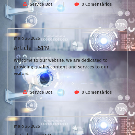
Service Bot
0 Comentários
Uncategorized
maio 26 2026
Article – 5119
Welcome to our website. We are dedicated to
providing quality content and services to our
visitors.
Service Bot
0 Comentários
Uncategorized
maio 26 2026