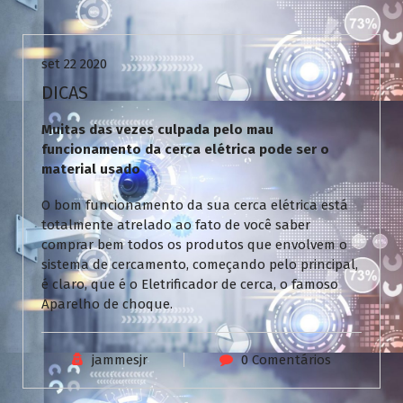
Uncategorized
set 22 2020
DICAS
Muitas das vezes culpada pelo mau
funcionamento da cerca elétrica pode ser o
material usado
O bom funcionamento da sua cerca elétrica está
totalmente atrelado ao fato de você saber
comprar bem todos os produtos que envolvem o
sistema de cercamento, começando pelo principal,
é claro, que é o Eletrificador de cerca, o famoso
Aparelho de choque.
jammesjr
0 Comentários