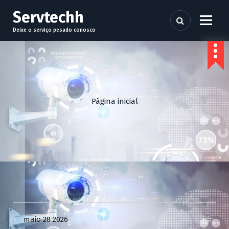
P
Servtechh
u
l
Deixe o serviço pesado conosco
a
r
p
a
r
a
Página inicial
o
c
o
n
t
e
ú
d
Uncategorized
o
maio 28 2026