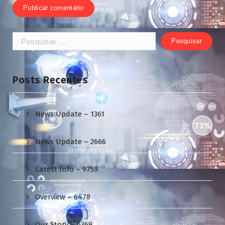
Pesquisar
por:
Posts Recentes
News Update – 1361
News Update – 2666
Latest Info – 9759
Overview – 6478
Our Story – 6369