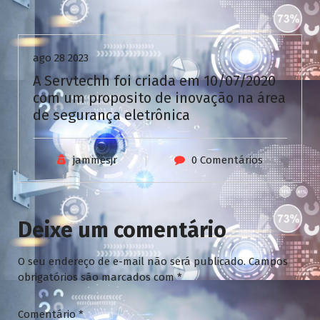
Uncategorized
ago 28 2023
A Servtechh foi criada em 10/07/2020
com um proposito de inovação na área
de segurança eletrônica
jammesjr
0 Comentários
Deixe um comentário
O seu endereço de e-mail não será publicado.
Campos
obrigatórios são marcados com
*
Comentário
*