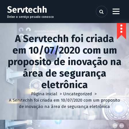
P
Servtechh
u
l
Deixe o serviço pesado conosco
a
r
p
A Servtechh foi criada
a
em 10/07/2020 com um
r
a
proposito de inovação na
o
c
área de segurança
o
n
eletrônica
t
e
Página inicial
>
Uncategorized
>
ú
A Servtechh foi criada em 10/07/2020 com um proposito
d
de inovação na área de segurança eletrônica
o