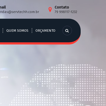
mail
Contato
endas@servtechh.com.br
79 998117-1232
QUEM SOMOS
ORÇAMENTO