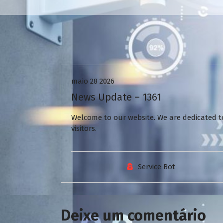
Uncategorized
maio 28 2026
News Update – 1361
Welcome to our website. We are dedicated to
visitors.
Service Bot
Deixe um comentário