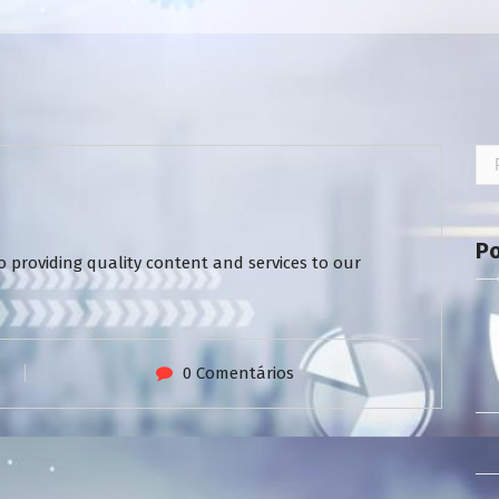
Pe
por
P
 providing quality content and services to our
0 Comentários