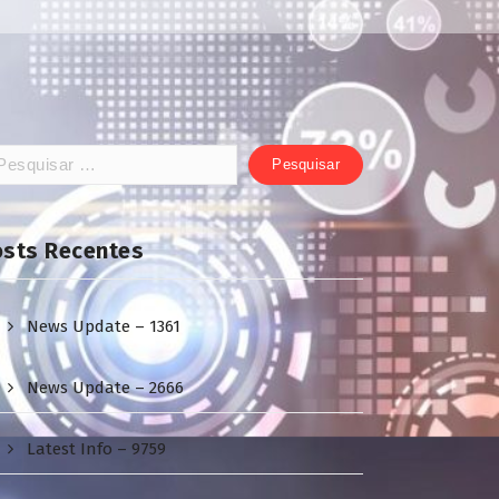
squisar
:
osts Recentes
News Update – 1361
News Update – 2666
Latest Info – 9759